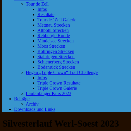
Tour de Zell
Infos
Resultate
Tour de ´Zell Galerie
Mettnau Strecken
Altbohl Strecken
Rebbergle Runde
Mindelsee Strecken
Moos Strecken
Böhringen Strecken
Stahringen Strecken
Schienerberg Strecken
Bodanrück Strecken
Hegau „Triple Crown“ Trail Challenge
Infos
Triple Crown Resultate
Triple Crown Galerie
Laufanfänger Kurs 2023
Beiträge
Archiv
Downloads und Links
Silvesterlauf Werl-Soest 2023