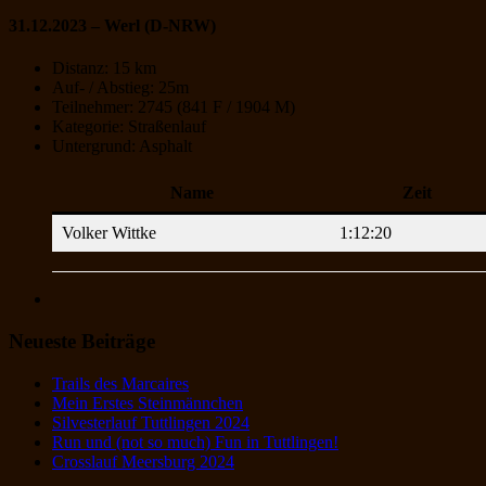
31.12.2023 – Werl (D-NRW)
Distanz: 15 km
Auf- / Abstieg: 25m
Teilnehmer: 2745 (841 F / 1904 M)
Kategorie: Straßenlauf
Untergrund: Asphalt
Name
Zeit
Volker Wittke
1:12:20
Neueste Beiträge
Trails des Marcaires
Mein Erstes Steinmännchen
Silvesterlauf Tuttlingen 2024
Run und (not so much) Fun in Tuttlingen!
Crosslauf Meersburg 2024