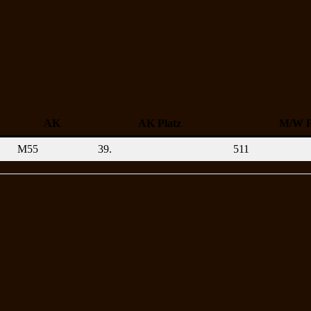
AK
AK Platz
M/W P
M55
39.
511