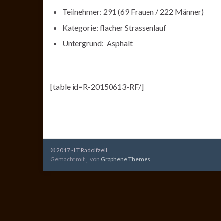
Teilnehmer: 291 (69 Frauen / 222 Männer)
Kategorie: flacher Strassenlauf
Untergrund: Asphalt
[table id=R-20150613-RF/]
© 2017 - LT Radolfzell
Gemacht mit
von
Graphene Themes
.