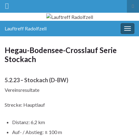
Suc
ums
Lauftreff Radolfzell
Navi
umsc
Hegau-Bodensee-Crosslauf Serie
Stockach
5.2.23 – Stockach (D-BW)
Vereinsresultate
Strecke: Hauptlauf
Distanz: 6,2 km
Auf- / Abstieg: ± 100 m