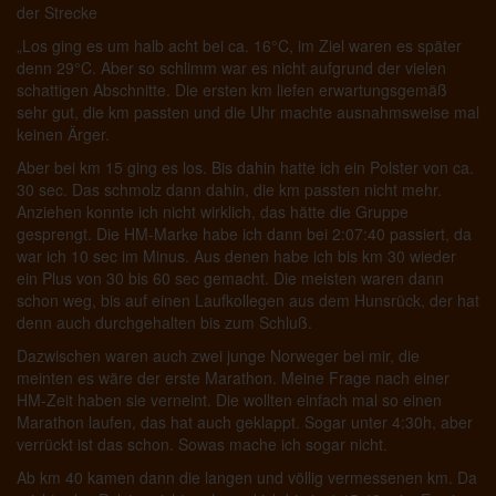
der Strecke
„Los ging es um halb acht bei ca. 16°C, im Ziel waren es später
denn 29°C. Aber so schlimm war es nicht aufgrund der vielen
schattigen Abschnitte. Die ersten km liefen erwartungsgemäß
sehr gut, die km passten und die Uhr machte ausnahmsweise mal
keinen Ärger.
Aber bei km 15 ging es los. Bis dahin hatte ich ein Polster von ca.
30 sec. Das schmolz dann dahin, die km passten nicht mehr.
Anziehen konnte ich nicht wirklich, das hätte die Gruppe
gesprengt. Die HM-Marke habe ich dann bei 2:07:40 passiert, da
war ich 10 sec im Minus. Aus denen habe ich bis km 30 wieder
ein Plus von 30 bis 60 sec gemacht. Die meisten waren dann
schon weg, bis auf einen Laufkollegen aus dem Hunsrück, der hat
denn auch durchgehalten bis zum Schluß.
Dazwischen waren auch zwei junge Norweger bei mir, die
meinten es wäre der erste Marathon. Meine Frage nach einer
HM-Zeit haben sie verneint. Die wollten einfach mal so einen
Marathon laufen, das hat auch geklappt. Sogar unter 4:30h, aber
verrückt ist das schon. Sowas mache ich sogar nicht.
Ab km 40 kamen dann die langen und völlig vermessenen km. Da