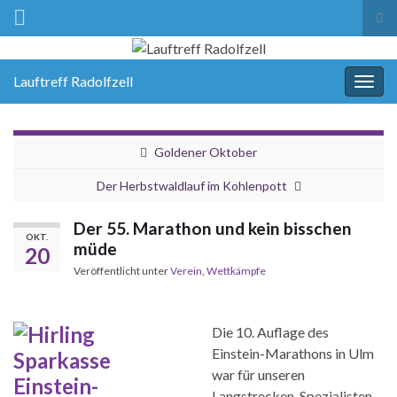
Suc
ums
Lauftreff Radolfzell
Navi
umsc
Goldener Oktober
Der Herbstwaldlauf im Kohlenpott
Der 55. Marathon und kein bisschen
OKT.
müde
20
Veröffentlicht unter
Verein
,
Wettkämpfe
Die 10. Auflage des
Einstein-Marathons in Ulm
war für unseren
Langstrecken-Spezialisten