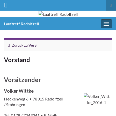
Suc
ums
Lauftreff Radolfzell
Navi
umsc
Zurück zu
Verein
Vorstand
Vorsitzender
Volker Wittke
Heckenweg 6 • 78315 Radolfzell
/ Stahringen
Tel. 0178 / 7243341 • E-Mail: