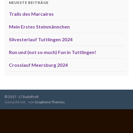
NEUESTE BEITRÄGE
Trails des Marcaires
Mein Erstes Steinmännchen
Silvesterlauf Tuttlingen 2024
Run und (not so much) Fun in Tuttlingen!
Crosslauf Meersburg 2024
© 2017 - LT Radolfzell
Gemacht mit
von
Graphene Themes
.