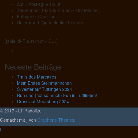
Auf- / Abstieg: ± 120 m
Teilnehmer: 142 (35 Frauen / 107 Männer)
Kategorie: Crosslauf
Untergrund: Querfeldein / Feldweg
[table id=R-20171217-CL /]
Neueste Beiträge
Trails des Marcaires
Mein Erstes Steinmännchen
Silvesterlauf Tuttlingen 2024
Run und (not so much) Fun in Tuttlingen!
Crosslauf Meersburg 2024
© 2017 - LT Radolfzell
Gemacht mit
von
Graphene Themes
.