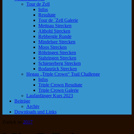
Tour de Zell
Infos
Resultate
Tour de ´Zell Galerie
Mettnau Strecken
Altbohl Strecken
Rebbergle Runde
Mindelsee Strecken
Moos Strecken
Böhringen Strecken
Stahringen Strecken
Schienerberg Strecken
Bodanrück Strecken
Hegau „Triple Crown“ Trail Challenge
Infos
Triple Crown Resultate
Triple Crown Galerie
Laufanfänger Kurs 2023
Beiträge
Archiv
Downloads und Links
Zurück zu
2017