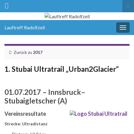
Suc
ums
Lauftreff Radolfzell
Navi
umsc
Zurück zu
2017
1. Stubai Ultratrail „Urban2Glacier“
01.07.2017 – Innsbruck–
Stubaigletscher (A)
Vereinsresultate
Strecke: Ultradistanz