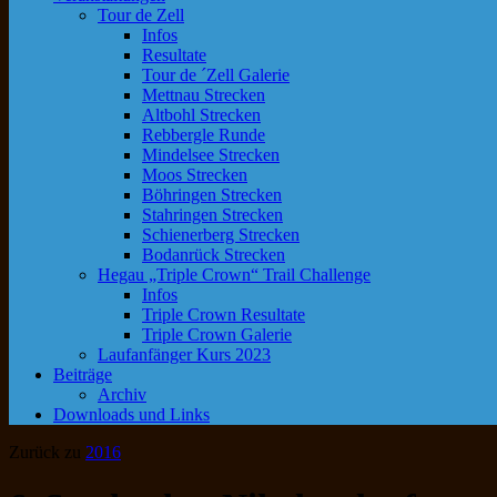
Tour de Zell
Infos
Resultate
Tour de ´Zell Galerie
Mettnau Strecken
Altbohl Strecken
Rebbergle Runde
Mindelsee Strecken
Moos Strecken
Böhringen Strecken
Stahringen Strecken
Schienerberg Strecken
Bodanrück Strecken
Hegau „Triple Crown“ Trail Challenge
Infos
Triple Crown Resultate
Triple Crown Galerie
Laufanfänger Kurs 2023
Beiträge
Archiv
Downloads und Links
Zurück zu
2016