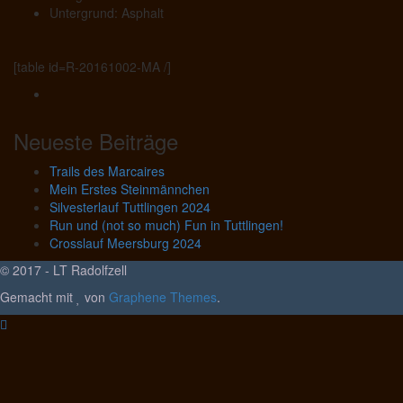
Untergrund: Asphalt
[table id=R-20161002-MA /]
Neueste Beiträge
Trails des Marcaires
Mein Erstes Steinmännchen
Silvesterlauf Tuttlingen 2024
Run und (not so much) Fun in Tuttlingen!
Crosslauf Meersburg 2024
© 2017 - LT Radolfzell
Gemacht mit
von
Graphene Themes
.