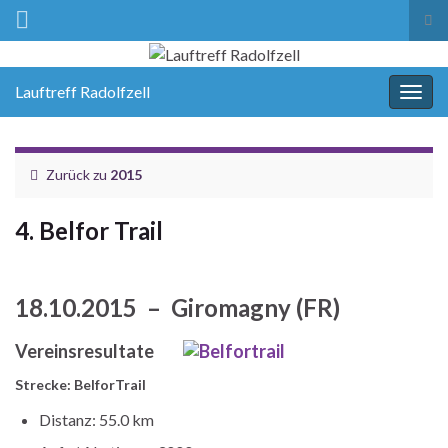
Suc
ums
Lauftreff Radolfzell
Navi
umsc
Zurück zu
2015
4. Belfor Trail
18.10.2015 – Giromagny (FR)
Vereinsresultate
Strecke: BelforTrail
Distanz: 55.0 km