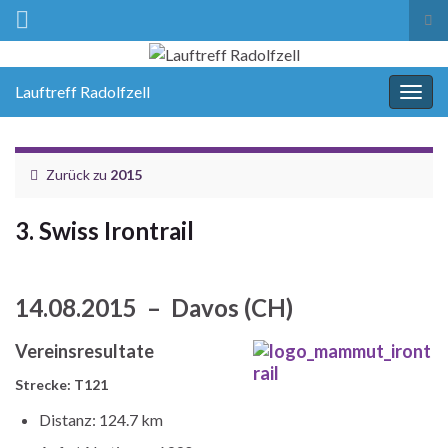
Suc
ums
Lauftreff Radolfzell
Navi
umsc
Zurück zu
2015
3. Swiss Irontrail
14.08.2015 – Davos (CH)
Vereinsresultate
Strecke: T121
Distanz: 124.7 km