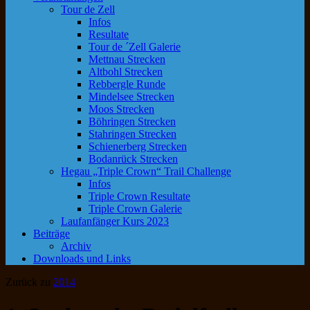
Tour de Zell
Infos
Resultate
Tour de ´Zell Galerie
Mettnau Strecken
Altbohl Strecken
Rebbergle Runde
Mindelsee Strecken
Moos Strecken
Böhringen Strecken
Stahringen Strecken
Schienerberg Strecken
Bodanrück Strecken
Hegau „Triple Crown“ Trail Challenge
Infos
Triple Crown Resultate
Triple Crown Galerie
Laufanfänger Kurs 2023
Beiträge
Archiv
Downloads und Links
Zurück zu
2014