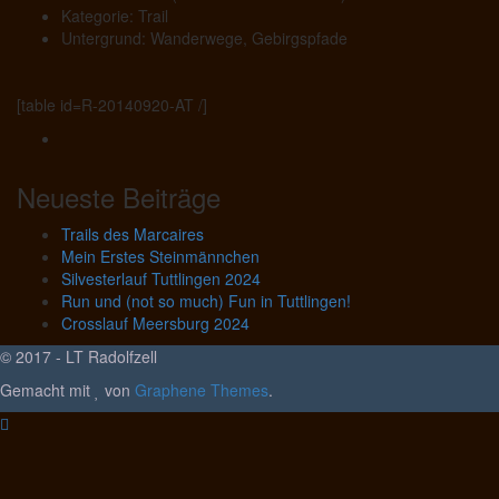
Kategorie: Trail
Untergrund: Wanderwege, Gebirgspfade
[table id=R-20140920-AT /]
Neueste Beiträge
Trails des Marcaires
Mein Erstes Steinmännchen
Silvesterlauf Tuttlingen 2024
Run und (not so much) Fun in Tuttlingen!
Crosslauf Meersburg 2024
© 2017 - LT Radolfzell
Gemacht mit
von
Graphene Themes
.