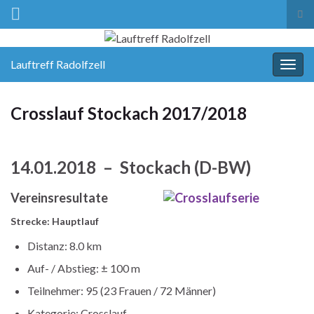
Suc
ums
Lauftreff Radolfzell
Navi
umsc
Crosslauf Stockach 2017/2018
14.01.2018 – Stockach (D-BW)
Vereinsresultate
Strecke: Hauptlauf
Distanz: 8.0 km
Auf- / Abstieg: ± 100 m
Teilnehmer: 95 (23 Frauen / 72 Männer)
Kategorie: Crosslauf